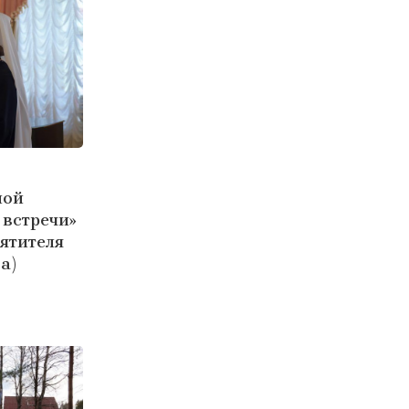
ной
 встречи»
вятителя
а)