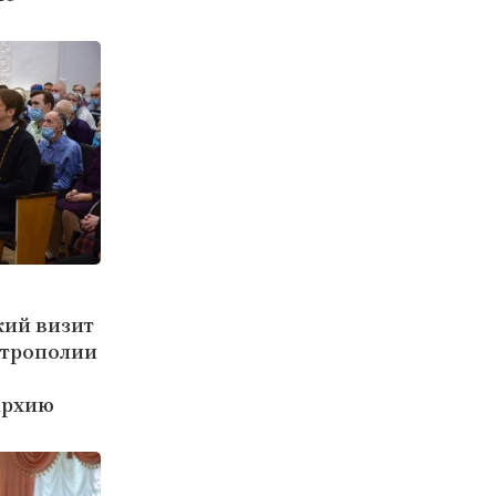
кий визит
итрополии
архию