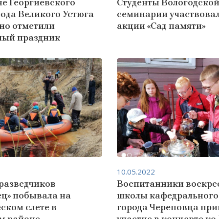
е Георгиевского
Студенты Вологодско
ода Великого Устюга
семинарии участвовал
но отметили
акции «Сад памяти»
ный праздник
10.05.2022
разведчиков
Воспитанники воскре
ец» побывала на
школы кафедрального
ском слете в
города Череповца при