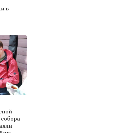
й
и в
сной
 собора
няли