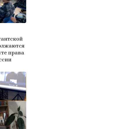
тантской
олжаются
уте права
ссии