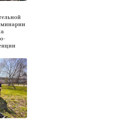
тельной
семинарии
на
о-
енции