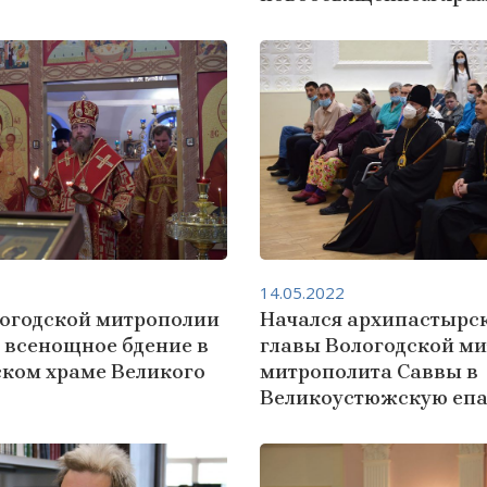
14.05.2022
логодской митрополии
Начался архипастырс
 всенощное бдение в
главы Вологодской м
ском храме Великого
митрополита Саввы в
Великоустюжскую еп