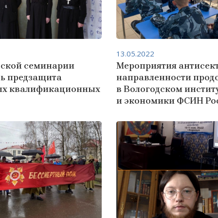
13.05.2022
дской семинарии
Мероприятия антисек
сь предзащита
направленности прод
ых квалификационных
в Вологодском инстит
и экономики ФСИН Ро