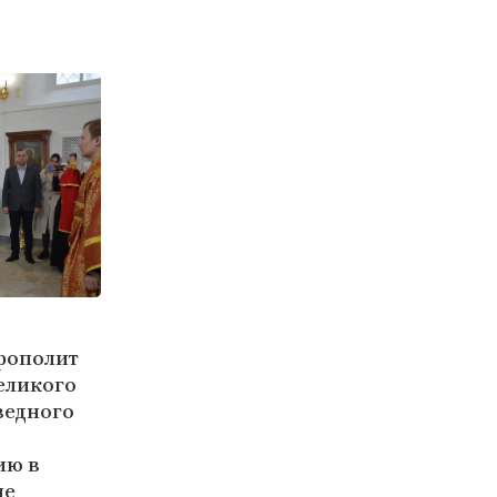
рополит
еликого
ведного
ию в
ме