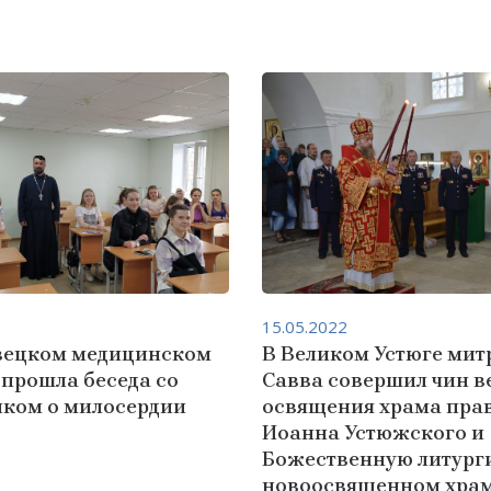
15.05.2022
вецком медицинском
В Великом Устюге мит
 прошла беседа со
Савва совершил чин в
ком о милосердии
освящения храма пра
Иоанна Устюжского и
Божественную литург
новоосвященном хра