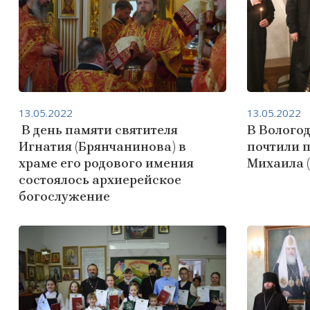
13.05.2022
13.05.2022
В день памяти святителя
В Волого
Игнатия (Брянчанинова) в
почтили 
храме его родового имения
Михаила 
состоялось архиерейское
богослужение